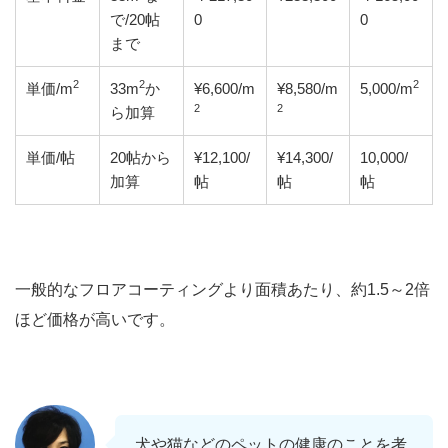
で/20帖
0
0
まで
2
2
2
単価/m
33m
か
¥6,600/m
¥8,580/m
5,000/m
2
2
ら加算
単価/帖
20帖から
¥12,100/
¥14,300/
10,000/
加算
帖
帖
帖
一般的なフロアコーティングより面積あたり、約1.5～2倍
ほど価格が高いです。
犬や猫などのペットの健康のことを考