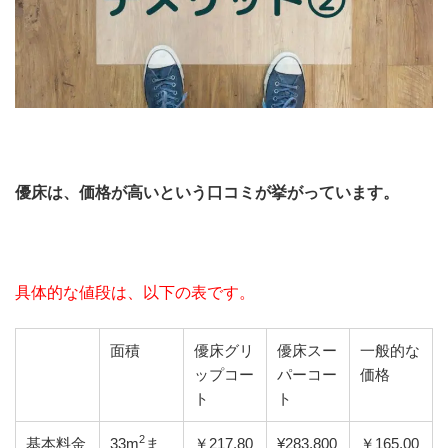
優床は、価格が高いという口コミが挙がっています。
具体的な値段は、以下の表です。
面積
優床グリ
優床スー
一般的な
ップコー
パーコー
価格
ト
ト
2
基本料金
33m
ま
￥217,80
¥283,800
￥165,00