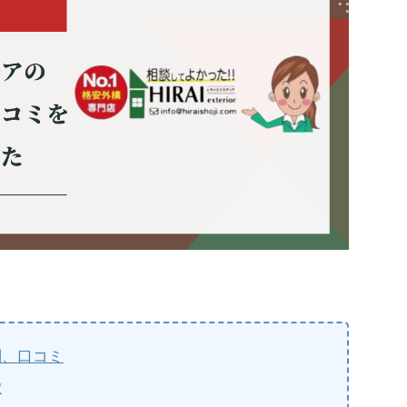
判、口コミ
徴