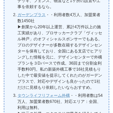
デッキ、フェンス、物置など1ヶ所の設置や工
事を依頼するなら。
ガーデンプラス
・・利用者数4万人、加盟業者
数1450社
▶︎創業から20年以上運営、累計4万件以上の施
工実績があり、プロサッカークラブ「ヴィッセ
ル神戸」のオフィシャルスポンサーでもある。
プロのデザイナーが多数在籍するデザインセン
ターを保有しており、全国にある支店でヒアリ
ングした情報を元に、デザインセンターで外構
プランを３Dパースで作成。36回まで分割金利
手数料0円。私の新築外構工事で16社見積もり
した中で最安値を提示してくれたのがガーデン
プラスで、対応やデザインも良かったので1社
だけに見積もり依頼したいならおすすめ。
タウンライフリフォーム外構
・・利用者数は54
万人、加盟業者数670社、対応エリア：全国、
利用は無料。