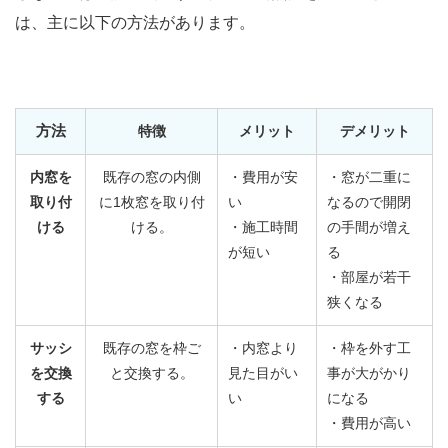
は、主に以下の方法があります。
方法
特徴
メリット
デメリット
内窓を
既存の窓の内側
・費用が安
・窓が二重に
取り付
に1枚窓を取り付
い
なるので開閉
ける
ける。
・施工時間
の手間が増え
が短い
る
・部屋が若干
狭くなる
サッシ
既存の窓を枠ご
・内窓より
・枠を外す工
を交換
と交換する。
見た目がい
事が大がかり
する
い
になる
・費用が高い